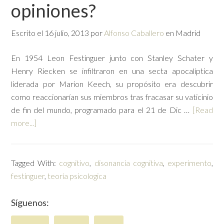
opiniones?
Escrito el
16 julio, 2013
por
Alfonso Caballero
en Madrid
En 1954 Leon Festinguer junto con Stanley Schater y
Henry Riecken se infiltraron en una secta apocalíptica
liderada por Marion Keech, su propósito era descubrir
como reaccionarían sus miembros tras fracasar su vaticinio
de fin del mundo, programado para el 21 de Dic …
[Read
more...]
Tagged With:
cognitivo
,
disonancia cognitiva
,
experimento
,
festinguer
,
teoría psicologica
Síguenos: