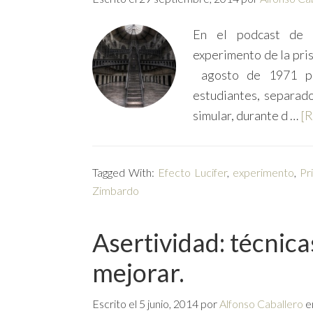
En el podcast de h
experimento de la pri
agosto de 1971 po
estudiantes, separado
simular, durante d …
[R
Tagged With:
Efecto Lucifer
,
experimento
,
Pr
Zimbardo
Asertividad: técnica
mejorar.
Escrito el
5 junio, 2014
por
Alfonso Caballero
e