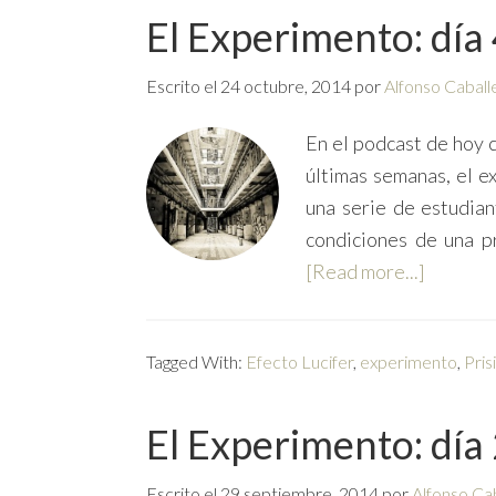
El Experimento: día
Escrito el
24 octubre, 2014
por
Alfonso Caball
En el podcast de hoy 
últimas semanas, el e
una serie de estudian
condiciones de una p
[Read more...]
Tagged With:
Efecto Lucifer
,
experimento
,
Pris
El Experimento: día
Escrito el
29 septiembre, 2014
por
Alfonso Ca