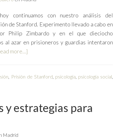
oy continuamos con nuestro análisis del
sión de Stanford. Experimento llevado a cabo en
r Philip Zimbardo y en el que dieciocho
s al azar en prisioneros y guardias intentaron
ead more...]
isión
,
Prisión de Stanford
,
psicologia
,
psicología social
,
s y estrategias para
n Madrid