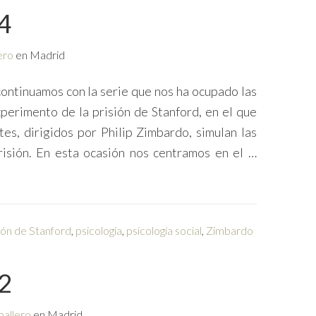
 4
ero
en Madrid
continuamos con la serie que nos ha ocupado las
xperimento de la prisión de Stanford, en el que
tes, dirigidos por Philip Zimbardo, simulan las
risión. En esta ocasión nos centramos en el …
ión de Stanford
,
psicologia
,
psicología social
,
Zimbardo
 2
ballero
en Madrid