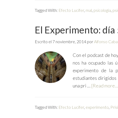
Tagged With:
Efecto Lucifer
,
mal
,
psicologia
,
psi
El Experimento: día 5
Escrito el
7 noviembre, 2014
por
Alfonso Caba
Con el podcast de hoy
nos ha ocupado las ú
experimento de la p
estudiantes dirigidos
una pri …
[Read more...
Tagged With:
Efecto Lucifer
,
experimento
,
Pris