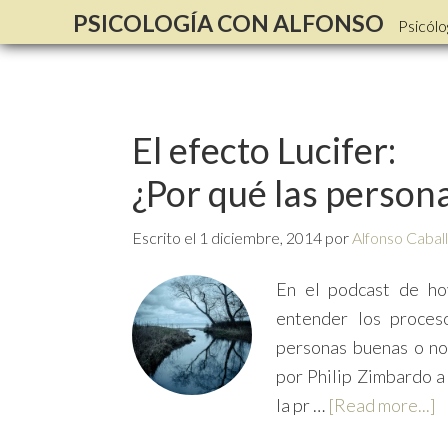
PSICOLOGÍA CON ALFONSO
Psicólo
El efecto Lucifer:
¿Por qué las person
Escrito el
1 diciembre, 2014
por
Alfonso Cabal
En el podcast de hoy
entender los proces
personas buenas o no
por Philip Zimbardo a
la pr …
[Read more...]