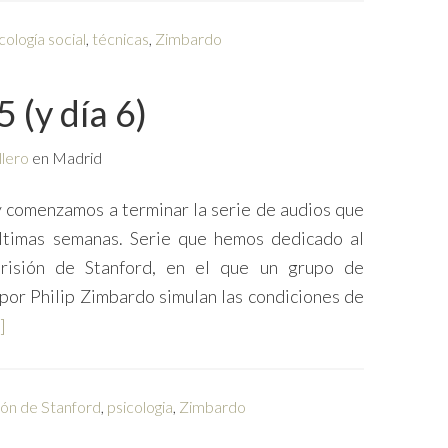
cología social
,
técnicas
,
Zimbardo
 (y día 6)
llero
en Madrid
 comenzamos a terminar la serie de audios que
ltimas semanas. Serie que hemos dedicado al
risión de Stanford, en el que un grupo de
 por Philip Zimbardo simulan las condiciones de
]
ión de Stanford
,
psicologia
,
Zimbardo