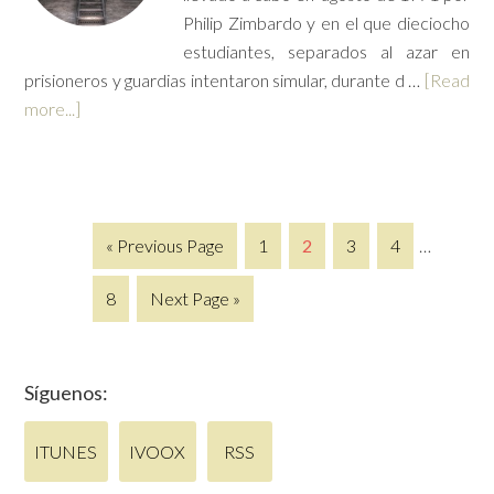
Philip Zimbardo y en el que dieciocho
estudiantes, separados al azar en
prisioneros y guardias intentaron simular, durante d …
[Read
more...]
« Previous Page
1
2
3
4
…
8
Next Page »
Síguenos:
ITUNES
IVOOX
RSS