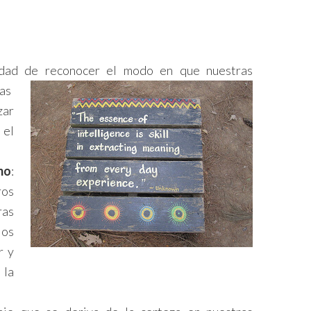
idad de reconocer el modo en que nuestras
as
zar
 el
mo
:
ros
as
los
r y
 la