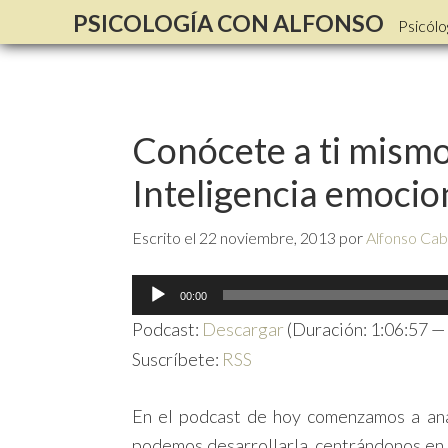
PSICOLOGÍA CON ALFONSO
Psicólo
Conócete a ti mismo
Inteligencia emocion
Escrito el
22 noviembre, 2013
por
Alfonso Cab
Reproductor
00:00
de
Podcast:
Descargar
(Duración: 1:06:57 —
audio
Suscríbete:
RSS
En el podcast de hoy comenzamos a anal
podemos desarrollarla, centrándonos en 