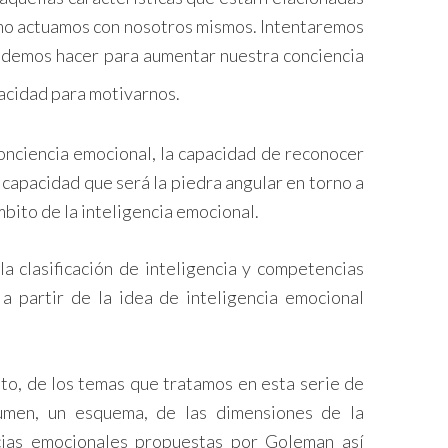
para
mo actuamos con nosotros mismos. Intentaremos
aumentar
podemos hacer para aumentar nuestra conciencia
o
pacidad para motivarnos.
disminuir
el
onciencia emocional, la capacidad de reconocer
volumen.
 capacidad que será la piedra angular en torno a
ámbito de la inteligencia emocional.
a clasificación de inteligencia y competencias
 partir de la idea de inteligencia emocional
nto, de los temas que tratamos en esta serie de
sumen, un esquema, de las dimensiones de la
cias emocionales propuestas por Goleman así