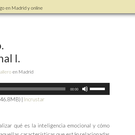
go en Madrid y online
.
al I.
allero
en Madrid
Utiliza
00:00
las
 46.8MB) |
Incrustar
teclas
de
flecha
izar qué es la inteligencia emocional y cómo
arriba/abajo
aquellas características que están relacionadas